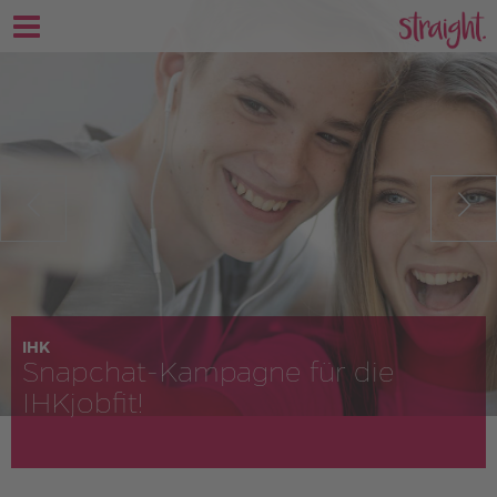
IHK
Snapchat-Kampagne für die
IHKjobfit!