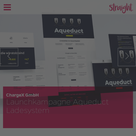
ChargeX GmbH
Launch­kampagne Aqueduct
Ladesystem