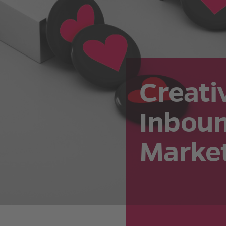
Creati
Inbou
Marke