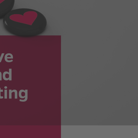
ve
nd
ting