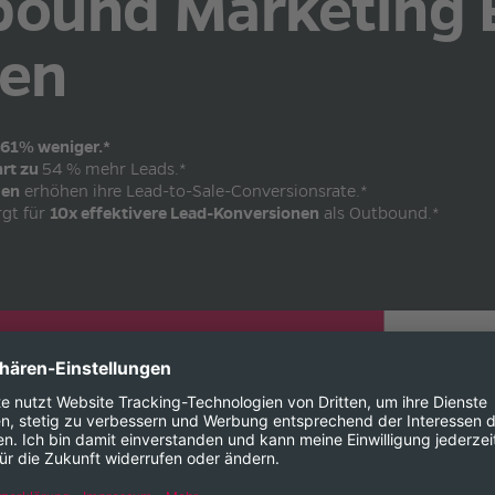
bound Marketing 
len
61% weniger.*
hrt zu
54 % mehr Leads.*
men
erhöhen ihre Lead-to-Sale-Conversionsrate.*
rgt für
10x effektivere Lead-Konversionen
als Outbound.*
 ersten