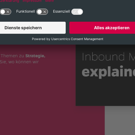
?
spräch zu Inbound
re Themen zu
Strategie,
Sie, wo können wir